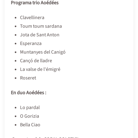
Programa trio Aoédées
Clavellinera
Toum toum sardana
Jota de Sant Anton
Esperanza
Muntanyes del Canigó
Cançó de lladre
La valse de l'émigré
Roseret
En duo Aoédées :
Lo pardal
O Gorizia
Bella Ciao