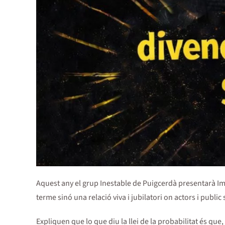
Aquest any el grup Inestable de Puigcerdà presentarà Impr
terme sinó una relació viva i jubilatori on actors i public
Expliquen que lo que diu la llei de la probabilitat és qu