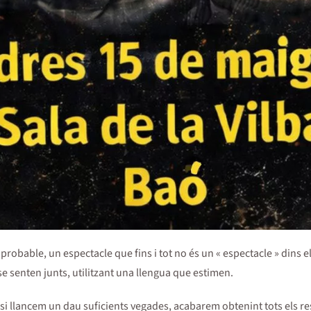
obable, un espectacle que fins i tot no és un « espectacle » dins el
 se senten junts, utilitzant una llengua que estimen.
e, si llancem un dau suficients vegades, acabarem obtenint tots els r