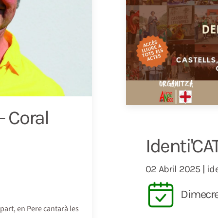
- Coral
Identi'CA
02 Abril 2025 | id
Dimecre
 part, en Pere cantarà les