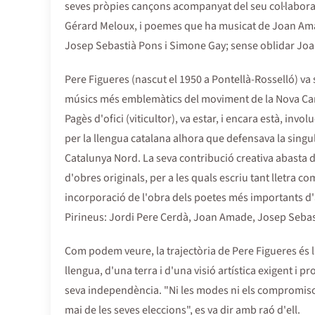
seves pròpies cançons acompanyat del seu col·laborad
Gérard Meloux, i poemes que ha musicat de Joan Ama
Josep Sebastià Pons i Simone Gay; sense oblidar Joa
Pere Figueres (nascut el 1950 a Pontellà-Rosselló) va
músics més emblemàtics del moviment de la Nova Can
Pagès d'ofici (viticultor), va estar, i encara està, involu
per la llengua catalana alhora que defensava la singula
Catalunya Nord. La seva contribució creativa abasta 
d'obres originals, per a les quals escriu tant lletra co
incorporació de l'obra dels poetes més importants d'
Pirineus: Jordi Pere Cerdà, Joan Amade, Josep Sebast
Com podem veure, la trajectòria de Pere Figueres és 
llengua, d'una terra i d'una visió artística exigent i p
seva independència. "Ni les modes ni els compromisos
mai de les seves eleccions", es va dir amb raó d'ell.