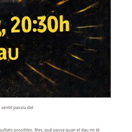
 sentit passiu del
esultats possibles. Mes, què passa quan el dau no té