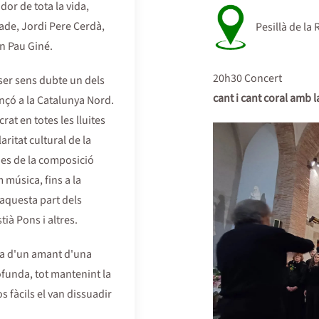
or de tota la vida,
de, Jordi Pere Cerdà,
Pesillà de la
n Pau Giné.
20h30 Concert
 ser sens dubte un dels
cant i cant coral amb l
çó a la Catalunya Nord.
crat en totes les lluites
ritat cultural de la
des de la composició
m música, fins a la
aquesta part dels
ià Pons i altres.
la d'un amant d'una
rofunda, tot mantenint la
 fàcils el van dissuadir