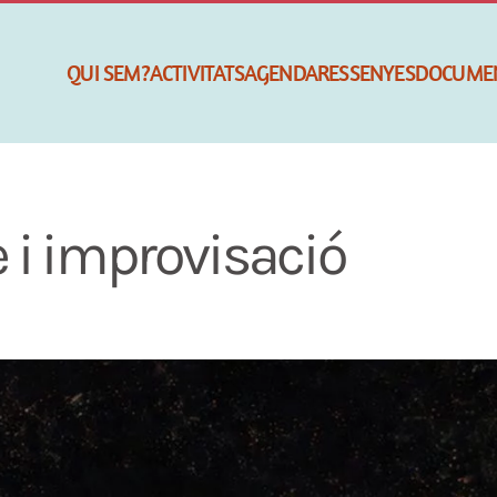
QUI SEM?
ACTIVITATS
AGENDA
RESSENYES
DOCUME
 i improvisació