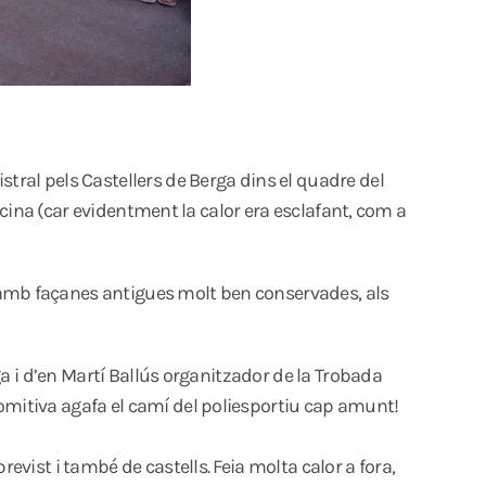
stral pels Castellers de Berga dins el quadre del
iscina (car evidentment la calor era esclafant, com a
 amb façanes antigues molt ben conservades, als
rga i d’en Martí Ballús organitzador de la Trobada
comitiva agafa el camí del poliesportiu cap amunt!
evist i també de castells. Feia molta calor a fora,