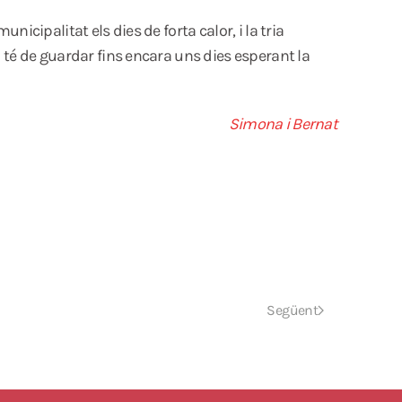
nicipalitat els dies de forta calor, i la tria
la té de guardar fins encara uns dies esperant la
Simona i Bernat
Següent