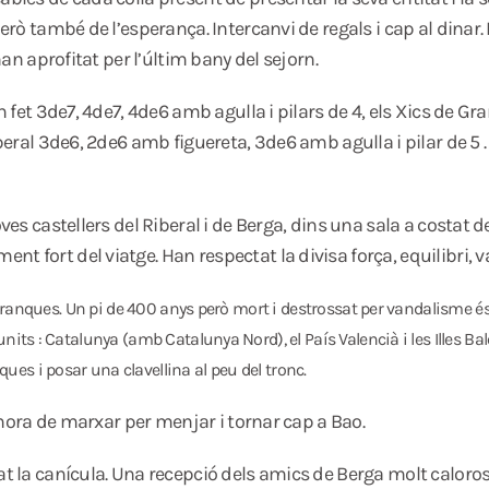
però també de l’esperança. Intercanvi de regals i cap al dinar.
han aprofitat per l’últim bany del sejorn.
n fet 3de7, 4de7, 4de6 amb agulla i pilars de 4, els Xics de Gra
Riberal 3de6, 2de6 amb figuereta, 3de6 amb agulla i pilar de 5
ves castellers del Riberal i de Berga, dins una sala a costat de
 fort del viatge. Han respectat la divisa força, equilibri, va
es branques. Un pi de 400 anys però mort i destrossat per vandalisme 
nits : Catalunya (amb Catalunya Nord), el País Valencià i les Illes Ba
es i posar una clavellina al peu del tronc.
 l’hora de marxar per menjar i tornar cap a Bao.
rat la canícula. Una recepció dels amics de Berga molt calor