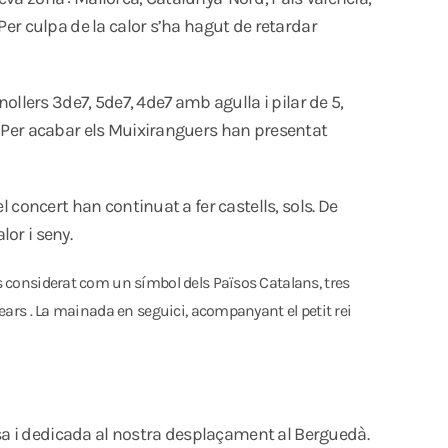
 Per culpa de la calor s’ha hagut de retardar
nollers 3de7, 5de7, 4de7 amb agulla i pilar de 5,
 . Per acabar els Muixiranguers han presentat
l concert han continuat a fer castells, sols. De
lor i seny.
és considerat com un símbol dels Països Catalans, tres
lears . La mainada en seguici, acompanyant el petit rei
osa i dedicada al nostra desplaçament al Berguedà.