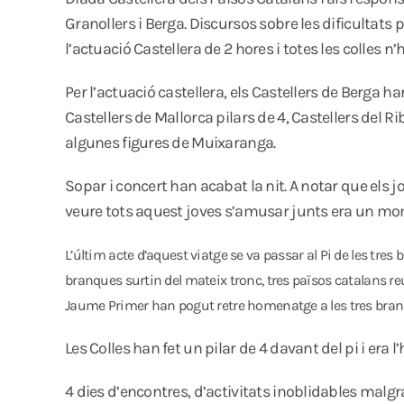
Granollers i Berga. Discursos sobre les dificultats 
l’actuació Castellera de 2 hores i totes les colles n’
Per l’actuació castellera, els Castellers de Berga ha
Castellers de Mallorca pilars de 4, Castellers del 
algunes figures de Muixaranga.
Sopar i concert han acabat la nit. A notar que els jo
veure tots aquest joves s’amusar junts era un moment
L’últim acte d’aquest viatge se va passar al Pi de les tr
branques surtin del mateix tronc, tres països catalans reu
Jaume Primer han pogut retre homenatge a les tres branqu
Les Colles han fet un pilar de 4 davant del pi i era
4 dies d’encontres, d’activitats inoblidables malg