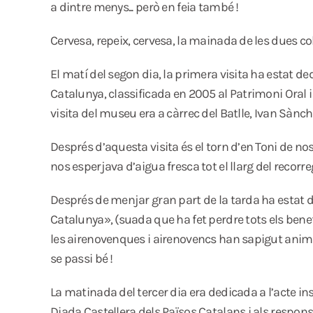
a dintre menys... però en feia també !
Cervesa, repeix, cervesa, la mainada de les dues co
El matí del segon dia, la primera visita ha estat d
Catalunya, classificada en 2005 al Patrimoni Oral 
visita del museu era a càrrec del Batlle, Ivan Sànche
Després d’aquesta visita és el torn d’en Toni de nos
nos esperjava d’aigua fresca tot el llarg del recorre
Després de menjar gran part de la tarda ha estat de
Catalunya», (suada que ha fet perdre tots els benefic
les airenovenques i airenovencs han sapigut animar,
se passi bé !
La matinada del tercer dia era dedicada a l’acte i
Diada Castellera dels Països Catalans i als respons