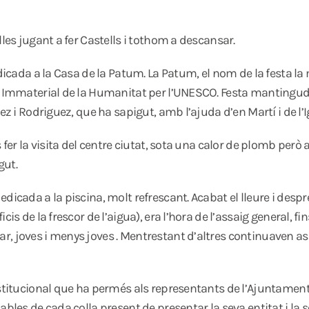
lles jugant a fer Castells i tothom a descansar.
edicada a la Casa de la Patum. La Patum, el nom de la festa 
i Immaterial de la Humanitat per l’UNESCO. Festa mantinguda 
z i Rodriguez, que ha sapigut, amb l’ajuda d’en Martí i de l’Ig
 fer la visita del centre ciutat, sota una calor de plomb però 
gut.
dicada a la piscina, molt refrescant. Acabat el lleure i desp
is de la frescor de l’aigua), era l’hora de l’assaig general, fi
 joves i menys joves . Mentrestant d’altres continuaven assaj
nstitucional que ha permés als representants de l’Ajuntamen
ables de cada colla present de presentar la seva entitat i la 