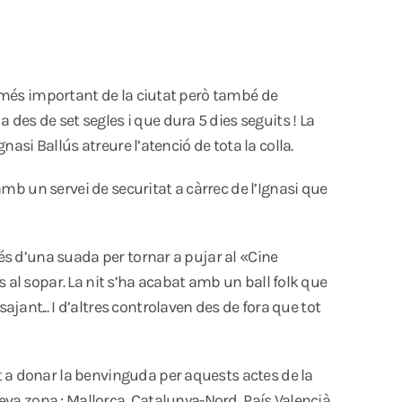
la més important de la ciutat però també de
des de set segles i que dura 5 dies seguits ! La
nasi Ballús atreure l’atenció de tota la colla.
amb un servei de securitat a càrrec de l’Ignasi que
rés d’una suada per tornar a pujar al «Cine
ns al sopar. La nit s’ha acabat amb un ball folk que
ant... I d’altres controlaven des de fora que tot
t a donar la benvinguda per aquests actes de la
seva zona : Mallorca, Catalunya-Nord, País Valencià,