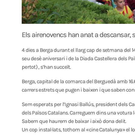
Els airenovencs han anat a descansar, si
4 dies a Berga durant el llarg cap de setmana del 1
seu desè aniversari i de la Diada Castellera dels Paï
pertot) , s’han succeït.
Berga, capital de la comarca del Berguedà amb 16.
carrers estrets que pugen i baixen i que saben cons
Sem esperats per l’Ignasi Ballús, president dels Cas
dels Països Catalans. Carreguem dins una votura le
Sabem que haurem de baixar i això dona delit.
Un cop instal·lats, tothom al «cine Catalunya» el lo