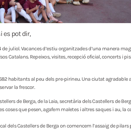
 es pot dir,
4 de juliol. Vacances d’estiu organitzades d’una manera magi
sos Catalans. Repeixos, visites, recepció oficial, concerts i p
682 habitants al peu dels pre-pirineu. Una ciutat agradable
ervar la frescor.
tellers de Berga, de la Laia, secretària dels Castellers de Be
s coses que pesen, agafem maletes i altres saques i au, la 
cal dels Castellers de Berga on comencem l’assaig de pilars pr