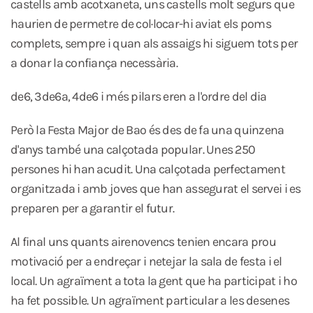
castells amb acotxaneta, uns castells molt segurs que
haurien de permetre de col·locar-hi aviat els poms
complets, sempre i quan als assaigs hi siguem tots per
a donar la confiança necessària.
de6, 3de6a, 4de6 i més pilars eren a l'ordre del dia
Però la Festa Major de Bao és des de fa una quinzena
d'anys també una calçotada popular. Unes 250
persones hi han acudit. Una calçotada perfectament
organitzada i amb joves que han assegurat el servei i es
preparen per a garantir el futur.
Al final uns quants airenovencs tenien encara prou
motivació per a endreçar i netejar la sala de festa i el
local. Un agraïment a tota la gent que ha participat i ho
ha fet possible. Un agraïment particular a les desenes