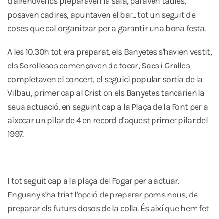
d'airenovencs preparaven la sala, paraven taules,
posaven cadires, apuntaven el bar... tot un seguit de
coses que cal organitzar per a garantir una bona festa.
A les 10.30h tot era preparat, els Banyetes s'havien vestit,
els Sorollosos començaven de tocar, Sacs i Gralles
completaven el concert, el seguici popular sortia de la
Vilbau, primer cap al Crist on els Banyetes tancarien la
seua actuació, en seguint cap a la Plaça de la Font per a
aixecar un pilar de 4 en record d'aquest primer pilar del
1997.
I tot seguit cap a la plaça del Fogar per a actuar.
Enguany s'ha triat l'opció de preparar poms nous, de
preparar els futurs dosos de la colla. És així que hem fet