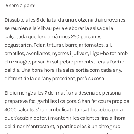
Anem a pam!
Dissabte a les 5 de la tarda una dotzena d'airenovencs
se reunien a la Vilbau per a elaborar la salsa de la
calçotada que l'endemà unes 250 persones
degustarien. Pelar, triturar, barrejar tomates, all,
ametlles, avenllanes, nyorres i julivert, lligar-ho tot amb
oli i vinagre, posar-hi sal, pebre piments... era a l'ordre
del dia. Una bona hora i la salsa sortia com cada any,
diferent de la de l'any precedent, però sucosa.
El diumenge a les 7 del matí, una desena de persona
preparava foc, garbilles i calçots. S'han fet coure prop de
4000 calçots, s'han embolicat i tancat les cebes per a
que s'acabin de fer, i mantenir-les calentes fins a l'hora
del dinar. Mentrestant, a partir de les 9 un altre grup