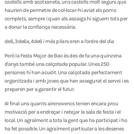
castells amb acotxaneta, uns castells molt segurs que
haurien de permetre de col·locar-hi aviat els poms
complets, sempre i quan als assaigs hi siguem tots per
a donar la confiança necessària.
de6, 3de6a, 4de6 i més pilars eren a l'ordre del dia
Però la Festa Major de Bao és des de fa una quinzena
d'anys també una calçotada popular. Unes 250
persones hi han acudit. Una calçotada perfectament
organitzada i amb joves que han assegurat el servei i es
preparen per a garantir el futur.
Al final uns quants airenovencs tenien encara prou
motivació per a endreçar i netejar la sala de festa i el
local. Un agraïment a tota la gent que ha participat i ho
ha fet possible. Un agraïment particular a les desenes