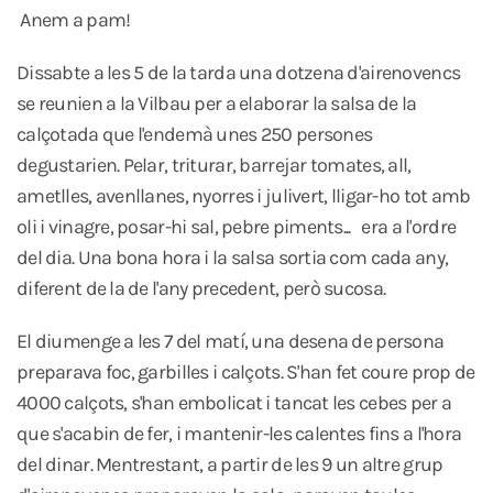
Anem a pam!
Dissabte a les 5 de la tarda una dotzena d'airenovencs
se reunien a la Vilbau per a elaborar la salsa de la
calçotada que l'endemà unes 250 persones
degustarien. Pelar, triturar, barrejar tomates, all,
ametlles, avenllanes, nyorres i julivert, lligar-ho tot amb
oli i vinagre, posar-hi sal, pebre piments... era a l'ordre
del dia. Una bona hora i la salsa sortia com cada any,
diferent de la de l'any precedent, però sucosa.
El diumenge a les 7 del matí, una desena de persona
preparava foc, garbilles i calçots. S'han fet coure prop de
4000 calçots, s'han embolicat i tancat les cebes per a
que s'acabin de fer, i mantenir-les calentes fins a l'hora
del dinar. Mentrestant, a partir de les 9 un altre grup