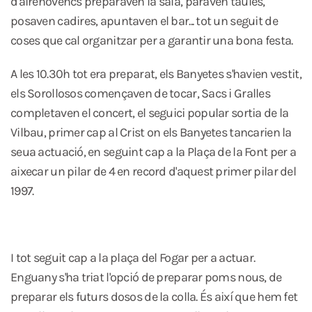
d'airenovencs preparaven la sala, paraven taules,
posaven cadires, apuntaven el bar... tot un seguit de
coses que cal organitzar per a garantir una bona festa.
A les 10.30h tot era preparat, els Banyetes s'havien vestit,
els Sorollosos començaven de tocar, Sacs i Gralles
completaven el concert, el seguici popular sortia de la
Vilbau, primer cap al Crist on els Banyetes tancarien la
seua actuació, en seguint cap a la Plaça de la Font per a
aixecar un pilar de 4 en record d'aquest primer pilar del
1997.
I tot seguit cap a la plaça del Fogar per a actuar.
Enguany s'ha triat l'opció de preparar poms nous, de
preparar els futurs dosos de la colla. És així que hem fet