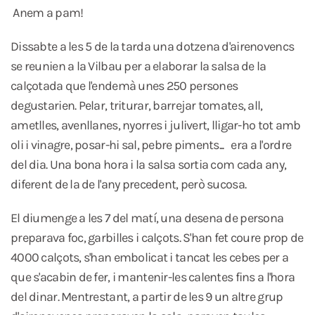
Anem a pam!
Dissabte a les 5 de la tarda una dotzena d'airenovencs
se reunien a la Vilbau per a elaborar la salsa de la
calçotada que l'endemà unes 250 persones
degustarien. Pelar, triturar, barrejar tomates, all,
ametlles, avenllanes, nyorres i julivert, lligar-ho tot amb
oli i vinagre, posar-hi sal, pebre piments... era a l'ordre
del dia. Una bona hora i la salsa sortia com cada any,
diferent de la de l'any precedent, però sucosa.
El diumenge a les 7 del matí, una desena de persona
preparava foc, garbilles i calçots. S'han fet coure prop de
4000 calçots, s'han embolicat i tancat les cebes per a
que s'acabin de fer, i mantenir-les calentes fins a l'hora
del dinar. Mentrestant, a partir de les 9 un altre grup