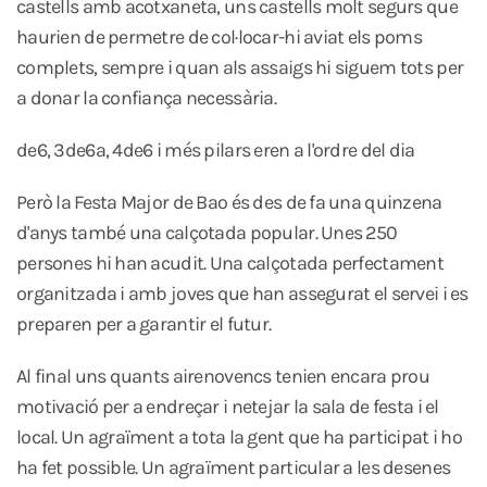
castells amb acotxaneta, uns castells molt segurs que
haurien de permetre de col·locar-hi aviat els poms
complets, sempre i quan als assaigs hi siguem tots per
a donar la confiança necessària.
de6, 3de6a, 4de6 i més pilars eren a l'ordre del dia
Però la Festa Major de Bao és des de fa una quinzena
d'anys també una calçotada popular. Unes 250
persones hi han acudit. Una calçotada perfectament
organitzada i amb joves que han assegurat el servei i es
preparen per a garantir el futur.
Al final uns quants airenovencs tenien encara prou
motivació per a endreçar i netejar la sala de festa i el
local. Un agraïment a tota la gent que ha participat i ho
ha fet possible. Un agraïment particular a les desenes