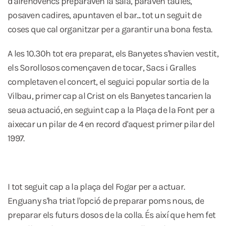
d'airenovencs preparaven la sala, paraven taules,
posaven cadires, apuntaven el bar... tot un seguit de
coses que cal organitzar per a garantir una bona festa.
A les 10.30h tot era preparat, els Banyetes s'havien vestit,
els Sorollosos començaven de tocar, Sacs i Gralles
completaven el concert, el seguici popular sortia de la
Vilbau, primer cap al Crist on els Banyetes tancarien la
seua actuació, en seguint cap a la Plaça de la Font per a
aixecar un pilar de 4 en record d'aquest primer pilar del
1997.
I tot seguit cap a la plaça del Fogar per a actuar.
Enguany s'ha triat l'opció de preparar poms nous, de
preparar els futurs dosos de la colla. És així que hem fet